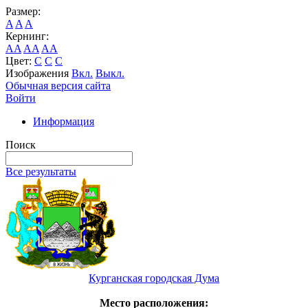
Размер:
A
A
A
Кернинг:
AA
AA
AA
Цвет:
C
C
C
Изображения
Вкл.
Выкл.
Обычная версия сайта
Войти
Информация
Поиск
Все результаты
Курганская городская Дума
Место расположения: