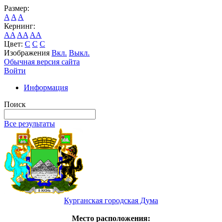
Размер:
A
A
A
Кернинг:
AA
AA
AA
Цвет:
C
C
C
Изображения
Вкл.
Выкл.
Обычная версия сайта
Войти
Информация
Поиск
Все результаты
Курганская городская Дума
Место расположения: